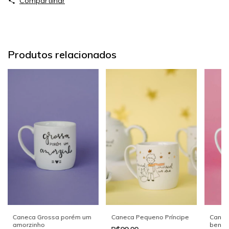
Compartilhar
Produtos relacionados
Canec
Caneca Grossa porém um
Caneca Pequeno Príncipe
benze,
amorzinho