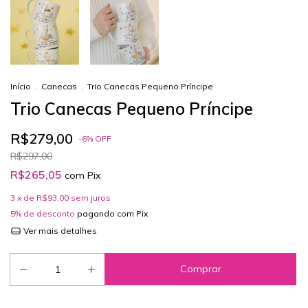
Início
.
Canecas
.
Trio Canecas Pequeno Príncipe
Trio Canecas Pequeno Príncipe
R$279,00
-
6
%
OFF
R$297,00
R$265,05
com
Pix
3
x de
R$93,00
sem juros
5% de desconto
pagando com Pix
Ver mais detalhes