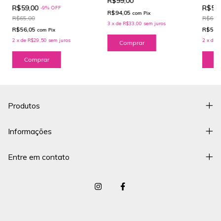
R$99,00
R$59
R$59,00
-
9
%
OFF
R$94,05
com
Pix
R$65,
R$65,00
3
x
de
R$33,00
sem juros
R$56,
R$56,05
com
Pix
2
x
de
R
2
x
de
R$29,50
sem juros
Produtos
Informações
Entre em contato