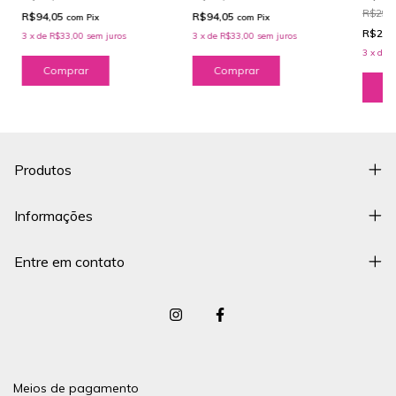
R$297
R$94,05
R$94,05
com
Pix
com
Pix
R$265
3
x
de
R$33,00
sem juros
3
x
de
R$33,00
sem juros
3
x
de
R
Produtos
Informações
Entre em contato
Meios de pagamento