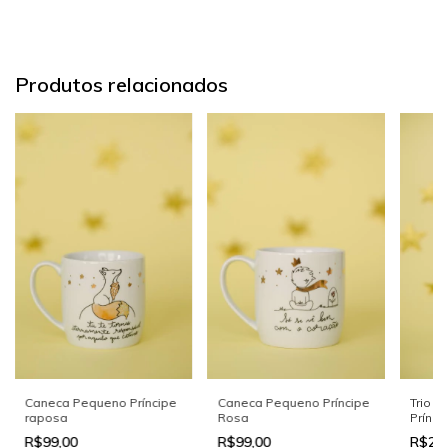
Produtos relacionados
Caneca Pequeno Príncipe
Caneca Pequeno Príncipe
Trio 
raposa
Rosa
Prínci
R$99,00
R$99,00
R$27