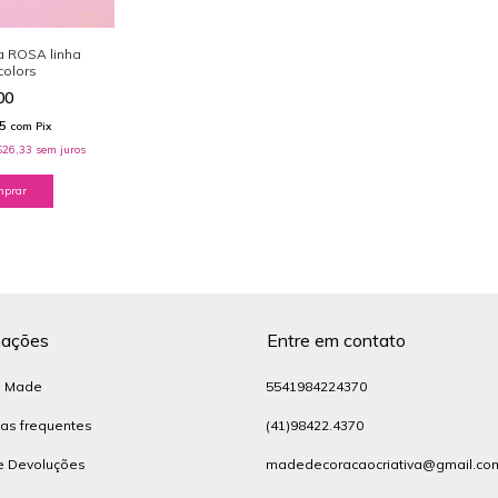
 ROSA linha
colors
00
05
com
Pix
$26,33
sem juros
mações
Entre em contato
a Made
5541984224370
as frequentes
(41)98422.4370
e Devoluções
madedecoracaocriativa@gmail.co