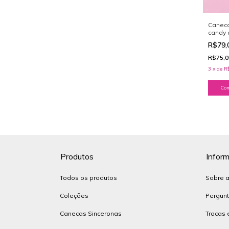
Caneca
candy 
R$79,
R$75,
3
x
de
R
Produtos
Infor
Todos os produtos
Sobre 
Coleções
Pergunt
Canecas Sinceronas
Trocas 