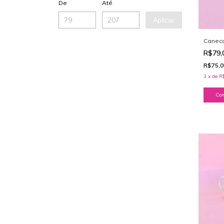
De
Até
Aplicar
Canec
R$79,
R$75,
3
x
de
R