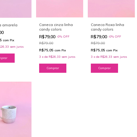
Caneca cinza linha
Caneca Roxa linha
a amarela
candy colors
candy colors
00
R$79,00
R$79,00
-
0
%
OFF
-
0
%
OFF
05
com
Pix
R$79,00
R$79,00
$26,33
sem juros
R$75,05
R$75,05
com
Pix
com
Pix
3
x
de
R$26,33
sem juros
3
x
de
R$26,33
sem juros