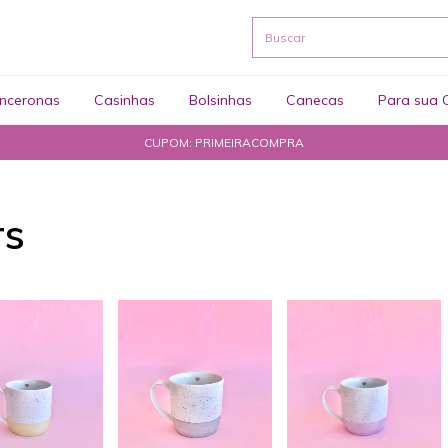
nceronas
Casinhas
Bolsinhas
Canecas
Para sua 
CUPOM: PRIMEIRACOMPRA
rs