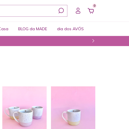
0
Casa
BLOG da MADE
dia dos AVÓS