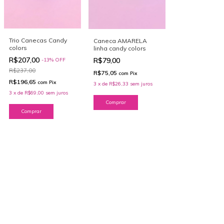
Trio Canecas Candy
Caneca AMARELA
colors
linha candy colors
R$207,00
R$79,00
-
13
%
OFF
R$237,00
R$75,05
com
Pix
R$196,65
com
Pix
3
x
de
R$26,33
sem juros
3
x
de
R$69,00
sem juros