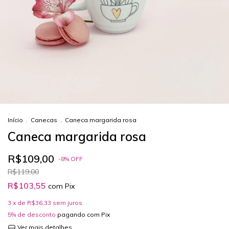
Início
.
Canecas
.
Caneca margarida rosa
Caneca margarida rosa
R$109,00
-
8
%
OFF
R$119,00
R$103,55
com
Pix
3
x de
R$36,33
sem juros
5% de desconto
pagando com Pix
Ver mais detalhes