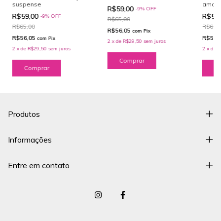
suspense
amorz
R$59,00
-
9
%
OFF
R$59,00
R$59
-
9
%
OFF
R$65,00
R$65,00
R$65,
R$56,05
com
Pix
R$56,05
R$56,
com
Pix
2
x
de
R$29,50
sem juros
2
x
de
R$29,50
sem juros
2
x
de
R
Produtos
Informações
Entre em contato