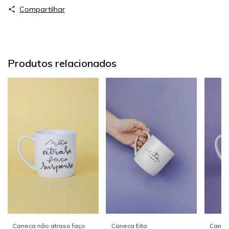
Compartilhar
Produtos relacionados
Caneca não atraso faço
Canec
Caneca Eita