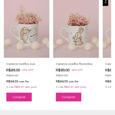
Canec
Caneca coelho ovo
Caneca coelho florzinha
R$89
R$89,00
R$89,00
-
10
%
OFF
-
10
%
OFF
R$99,
R$99,00
R$99,00
R$84,
R$84,55
R$84,55
com
Pix
com
Pix
3
x
de
R
3
x
de
R$29,67
sem juros
3
x
de
R$29,67
sem juros