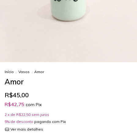
Início
.
Vasos
.
Amor
Amor
R$45,00
R$42,75
com
Pix
2
x de
R$22,50
sem juros
5% de desconto
pagando com Pix
Ver mais detalhes