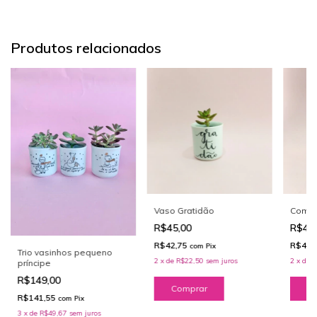
Produtos relacionados
Vaso Gratidão
Com c
R$45,00
R$45
R$42,75
R$42,
com
Pix
Trio vasinhos pequeno
2
x
de
R$22,50
sem juros
2
x
de
R
príncipe
R$149,00
R$141,55
com
Pix
3
x
de
R$49,67
sem juros